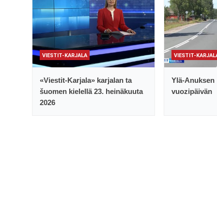
VIESTIT-KARJALA
VIESTIT-KARJAL
«Viestit-Karjala» karjalan ta
Ylä-Anuksen 
šuomen kielellä 23. heinäkuuta
vuozipäivän
2026