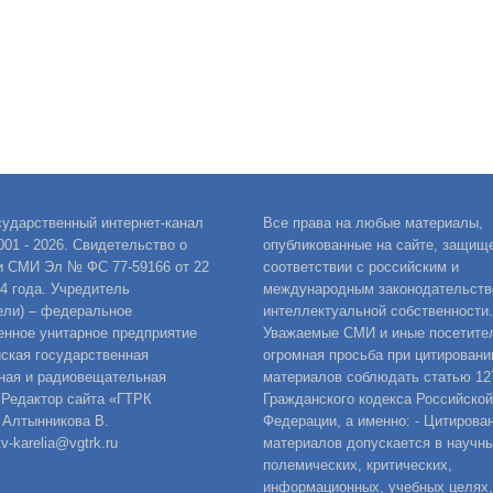
сударственный интернет-канал
Все права на любые материалы,
001 - 2026. Свидетельство о
опубликованные на сайте, защищ
и СМИ Эл № ФС 77-59166 от 22
соответствии с российским и
14 года. Учредитель
международным законодательств
ели) – федеральное
интеллектуальной собственности.
енное унитарное предприятие
Уважаемые СМИ и иные посетител
ская государственная
огромная просьба при цитировани
ная и радиовещательная
материалов соблюдать статью 12
 Редактор сайта «ГТРК
Гражданского кодекса Российской
 Алтынникова В.
Федерации, а именно: - Цитирова
v-karelia@vgtrk.ru
материалов допускается в научны
полемических, критических,
информационных, учебных целях,