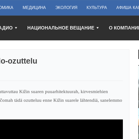
ОМИКА
МЕДИЦИНА
ЭКОЛОГИЯ
КУЛЬТУРА
АФИША КА
АДИО
НАЦИОНАЛЬНОЕ ВЕЩАНИЕ
О КОМПАНИ
o-ozuttelu
uttavuttau Kižin suaren puuarhitektuurah, kirvesmiehien
čomah tädä ozutteluu enne Kižin suarele lähtendiä, sanelemmo