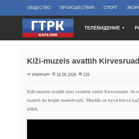
ОБЩЕСТВО
ПРОИСШЕСТВИЯ
СПОРТ
ЭКОН
ТЕЛЕВИДЕНИЕ
Р
Kiži-muzeis avattih Kirvesruad
от редакции
16.06.2026
226
Kiži-muzeis avattih uuzi ozuttelu nimel Kirvesruado. Se t
ruadoh da heijän ruadobrujih. Mindäh on hyvä kävvä kač
ielleh.