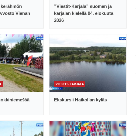
X kerähmön
”Viestit-Karjala” suomen ja
nevvosto Vienan
karjalan kielellä 04. elokuuta
2026
A
VIESTIT-KARJALA
Vuokkiniemeššä
Ekskursii Haikol’an kyläs