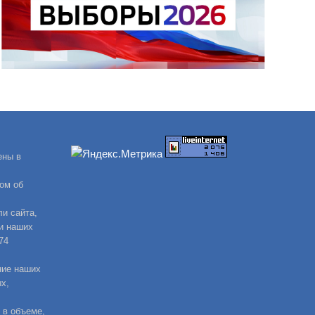
ены в
ом об
и сайта,
и наших
74
ние наших
х,
 в объеме,