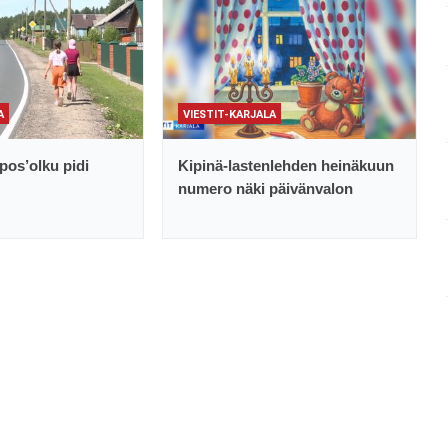
A
VIESTIT-KARJALA
pos’olku pidi
Kipinä-lastenlehden heinäkuun
numero näki päivänvalon