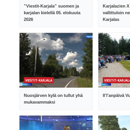
”Viestit-Karjala” suomen ja
Karjalazien 
karjalan kielellä 05. elokuuta
vallittuloin 
2026
Karjalas
VIESTIT-KARJALA
VIESTIT-KARJAL
Nuosjärven kylä on tullut yhä
Il’l’anpäivä 
mukavammaksi