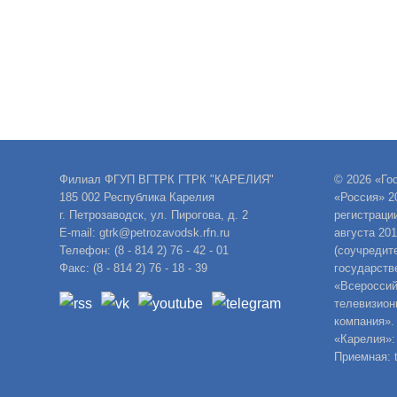
Филиал ФГУП ВГТРК ГТРК "КАРЕЛИЯ"
© 2026 «Го
185 002 Республика Карелия
«Россия» 2
г. Петрозаводск, ул. Пирогова, д. 2
регистраци
E-mail: gtrk@petrozavodsk.rfn.ru
августа 20
Телефон: (8 - 814 2) 76 - 42 - 01
(соучредит
Факс: (8 - 814 2) 76 - 18 - 39
государств
«Всероссий
телевизион
компания».
«Карелия»:
Приемная: t