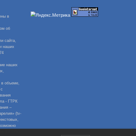
ены в
ом об
и сайта,
и наших
74
ние наших
х,
 в объеме,
 с
ования
ла - ГТРК
ания –
релия» (tv-
текстовых,
возможно
ля (ВГТРК).