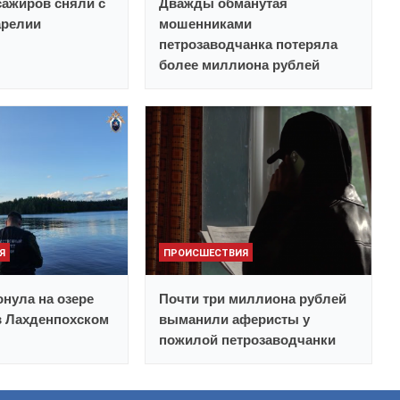
ажиров сняли с
Дважды обманутая
арелии
мошенниками
петрозаводчанка потеряла
более миллиона рублей
Я
ПРОИСШЕСТВИЯ
нула на озере
Почти три миллиона рублей
в Лахденпохском
выманили аферисты у
пожилой петрозаводчанки