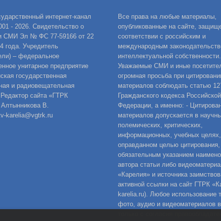
сударственный интернет-канал
Все права на любые материалы,
001 - 2026. Свидетельство о
опубликованные на сайте, защищ
и СМИ Эл № ФС 77-59166 от 22
соответствии с российским и
14 года. Учредитель
международным законодательств
ели) – федеральное
интеллектуальной собственности.
енное унитарное предприятие
Уважаемые СМИ и иные посетител
ская государственная
огромная просьба при цитировани
ная и радиовещательная
материалов соблюдать статью 12
 Редактор сайта «ГТРК
Гражданского кодекса Российской
 Алтынникова В.
Федерации, а именно: - Цитирова
v-karelia@vgtrk.ru
материалов допускается в научны
полемических, критических,
информационных, учебных целях,
оправданном целью цитирования,
обязательным указанием наимен
автора статьи либо видеоматериа
«Карелия» и источника заимствов
активной ссылки на сайт ГТРК «Ка
karelia.ru). Любое использование 
фото, аудио и видеоматериалов 
только с согласия правообладате