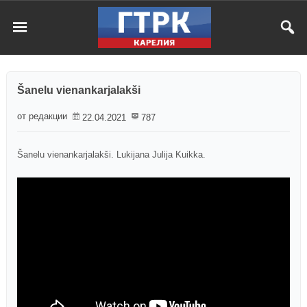
Šanelu vienankarjalakši
от редакции
22.04.2021
787
Šanelu vienankarjalakši. Lukijana Julija Kuikka.