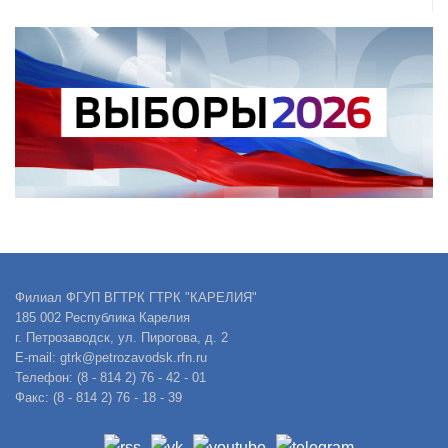
Филиал ФГУП ВГТРК ГТРК "КАРЕЛИЯ"
185 002 Республика Карелия
г. Петрозаводск, ул. Пирогова, д. 2
E-mail: gtrk@petrozavodsk.rfn.ru
Телефон: (8 - 814 2) 76 - 42 - 01
Факс: (8 - 814 2) 76 - 18 - 39