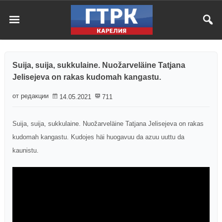
Suija, suija, sukkulaine. Nuožarveläine Tatjana
Jelisejeva on rakas kudomah kangastu.
от редакции
14.05.2021
711
Suija, suija, sukkulaine. Nuožarveläine Tatjana Jelisejeva on rakas
kudomah kangastu. Kudojes häi huogavuu da azuu uuttu da
kaunistu.