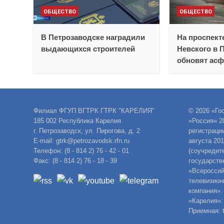
ОБЩЕСТВО
ОБЩЕСТВО
В Петрозаводске наградили
На проспект
выдающихся строителей
Невского в 
обновят асф
Филиал ФГУП ВГТРК ГТРК "КАРЕЛИЯ"
© 2026 «Го
185 002 Республика Карелия
«Россия» 2
г. Петрозаводск, ул. Пирогова, д. 2
регистраци
E-mail: gtrk@petrozavodsk.rfn.ru
августа 20
Телефон: (8 - 814 2) 76 - 42 - 01
(соучредит
Факс: (8 - 814 2) 76 - 18 - 39
государств
«Всероссий
телевизион
компания».
«Карелия»:
Приемная: t