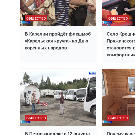
ОБЩЕСТВО
ОБЩЕСТВО
В Карелии пройдёт флешмоб
Село Крошн
«Карельская крууга» ко Дню
Пряжинског
коренных народов
становится 
комфортным
ОБЩЕСТВО
ОБЩЕСТВО
В Петрозаводске с 12 августа
Почему каре