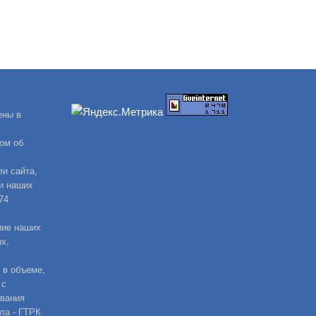
ены в
ом об
и сайта,
и наших
74
ние наших
х,
 в объеме,
 с
ования
ла - ГТРК