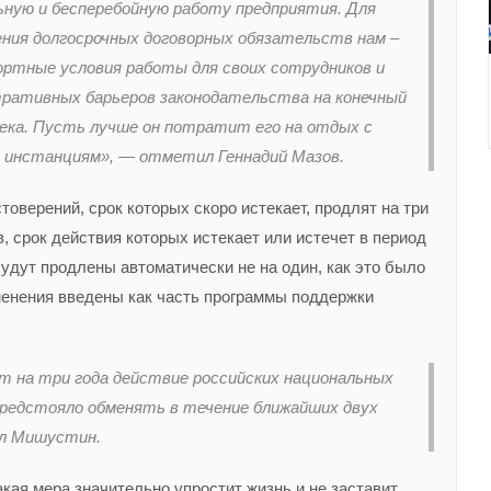
ную и бесперебойную работу предприятия. Для
ения долгосрочных договорных обязательств нам –
ртные условия работы для своих сотрудников и
ративных барьеров законодательства на конечный
века. Пусть лучше он потратит его на отдых с
по инстанциям», — отметил Геннадий Мазов.
оверений, срок которых скоро истекает, продлят на три
, срок действия которых истекает или истечет в период
 будут продлены автоматически не на один, как это было
зменения введены как часть программы поддержки
ет на три года действие российских национальных
предстояло обменять в течение ближайших двух
ил Мишустин.
ая мера значительно упростит жизнь и не заставит