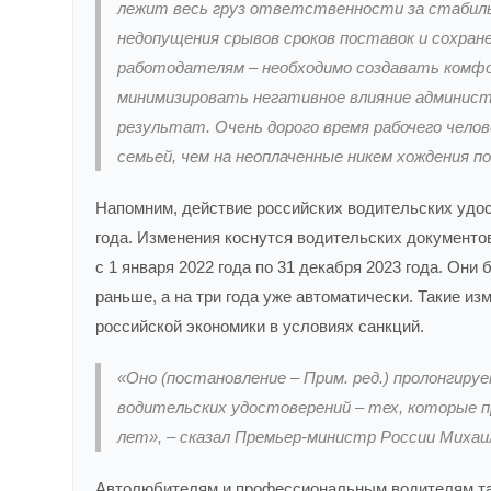
лежит весь груз ответственности за стабиль
недопущения срывов сроков поставок и сохран
работодателям – необходимо создавать комфо
минимизировать негативное влияние админист
результат. Очень дорого время рабочего чело
семьей, чем на неоплаченные никем хождения 
Напомним, действие российских водительских удост
года. Изменения коснутся водительских документов
с 1 января 2022 года по 31 декабря 2023 года. Они
раньше, а на три года уже автоматически. Такие и
российской экономики в условиях санкций.
«Оно (постановление – Прим. ред.) пролонгиру
водительских удостоверений – тех, которые 
лет», – сказал Премьер-министр России Миха
Автолюбителям и профессиональным водителям так