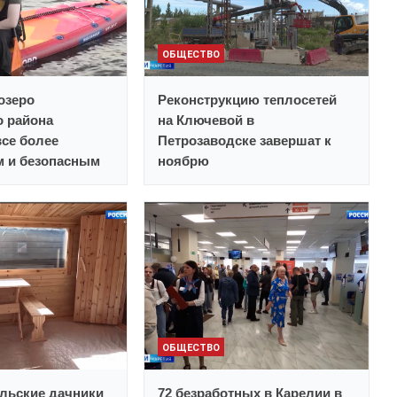
ОБЩЕСТВО
озеро
Реконструкцию теплосетей
о района
на Ключевой в
все более
Петрозаводске завершат к
 и безопасным
ноябрю
ОБЩЕСТВО
льские дачники
72 безработных в Карелии в