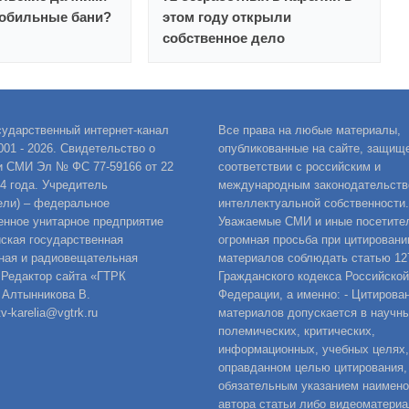
обильные бани?
этом году открыли
собственное дело
сударственный интернет-канал
Все права на любые материалы,
001 - 2026. Свидетельство о
опубликованные на сайте, защищ
и СМИ Эл № ФС 77-59166 от 22
соответствии с российским и
14 года. Учредитель
международным законодательств
ели) – федеральное
интеллектуальной собственности.
енное унитарное предприятие
Уважаемые СМИ и иные посетител
ская государственная
огромная просьба при цитировани
ная и радиовещательная
материалов соблюдать статью 12
 Редактор сайта «ГТРК
Гражданского кодекса Российской
 Алтынникова В.
Федерации, а именно: - Цитирова
v-karelia@vgtrk.ru
материалов допускается в научны
полемических, критических,
информационных, учебных целях,
оправданном целью цитирования,
обязательным указанием наимен
автора статьи либо видеоматериа