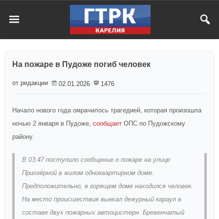
На пожаре в Пудоже погиб человек
от редакции
02.01.2026
1476
Начало нового года омрачилось трагедией, которая произошла
ночью 2 января в Пудоже,
сообщает
ОПС по Пудожскому
району.
В 03:47 поступило сообщение о пожаре на улице
Приозёрной в жилом одноквартирном доме.
Предположительно, в горящем доме находился человек.
На место происшествия выехал дежурный караул в
составе двух пожарных автоцистерн. Бревенчатый