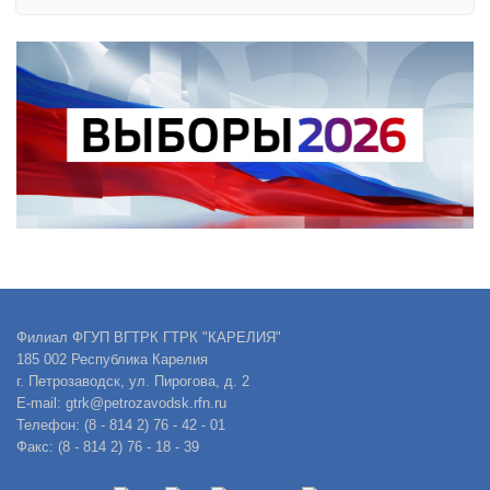
Филиал ФГУП ВГТРК ГТРК "КАРЕЛИЯ"
185 002 Республика Карелия
г. Петрозаводск, ул. Пирогова, д. 2
E-mail: gtrk@petrozavodsk.rfn.ru
Телефон: (8 - 814 2) 76 - 42 - 01
Факс: (8 - 814 2) 76 - 18 - 39