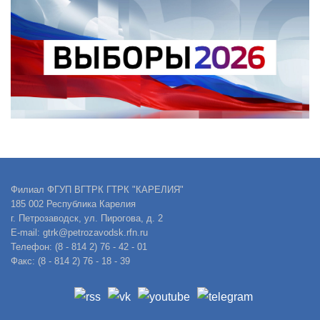
Филиал ФГУП ВГТРК ГТРК "КАРЕЛИЯ"
185 002 Республика Карелия
г. Петрозаводск, ул. Пирогова, д. 2
E-mail: gtrk@petrozavodsk.rfn.ru
Телефон: (8 - 814 2) 76 - 42 - 01
Факс: (8 - 814 2) 76 - 18 - 39