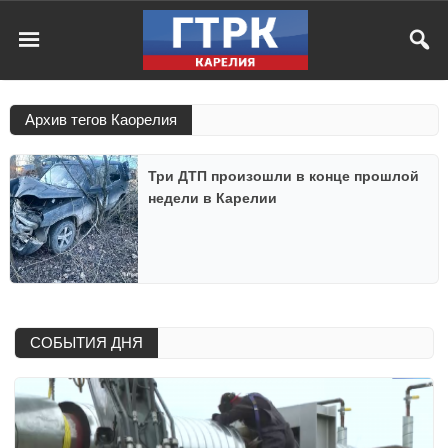
Архив тегов Каорелия
Три ДТП произошли в конце прошлой
недели в Карелии
СОБЫТИЯ ДНЯ