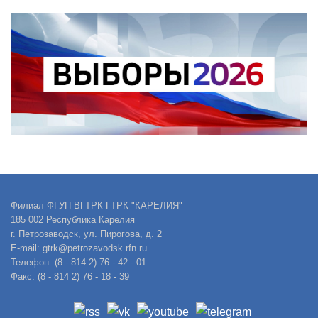
Филиал ФГУП ВГТРК ГТРК "КАРЕЛИЯ"
185 002 Республика Карелия
г. Петрозаводск, ул. Пирогова, д. 2
E-mail: gtrk@petrozavodsk.rfn.ru
Телефон: (8 - 814 2) 76 - 42 - 01
Факс: (8 - 814 2) 76 - 18 - 39