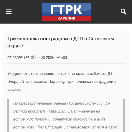
Три человека пострадали в ДТП в Сегежском
округе
от редакции
09.06.2026
563
Уходили от столкновения, но так и не смогли избежать ДТП.
Вчера вблизи поселка Надвоицы три человека пострадали в
аварии.
По предварительным данным Госавтоинспекции, 73-
летний водитель «Mitsubishi Galant» выехал на
встречную полосу и, обнаружив опасность в виде
встречного «Renault Logan», стал возвращаться в свою