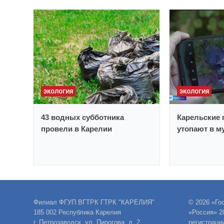
ЭКОЛОГИЯ
ЭКОЛОГИЯ
43 водных субботника
Карельские 
провели в Карелии
утопают в м
Филиал ФГУП ВГТРК ГТРК "КАРЕЛИЯ"
© 2026 «Го
185 002 Республика Карелия
«Россия» 2
г. Петрозаводск, ул. Пирогова, д. 2
регистраци