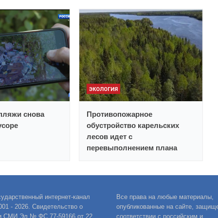
ЭКОЛОГИЯ
пляжи снова
Противопожарное
усоре
обустройство карельских
лесов идет с
перевыполнением плана
сударственный интернет-канал
Все права на любые материалы,
001 - 2026. Свидетельство о
опубликованные на сайте, защищ
и СМИ Эл № ФС 77-59166 от 22
соответствии с российским и