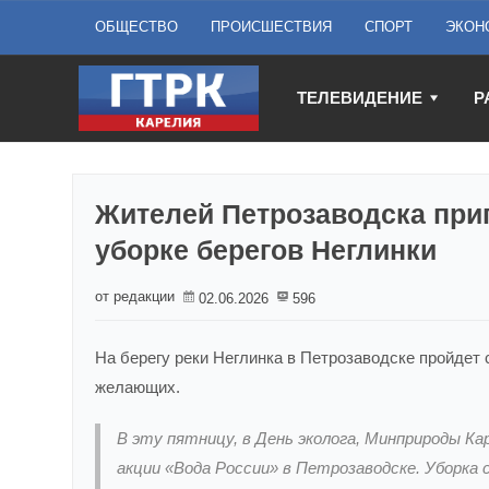
ОБЩЕСТВО
ПРОИСШЕСТВИЯ
СПОРТ
ЭКОН
ТЕЛЕВИДЕНИЕ
Р
Жителей Петрозаводска при
уборке берегов Неглинки
от редакции
02.06.2026
596
На берегу реки Неглинка в Петрозаводске пройдет
желающих.
В эту пятницу, в День эколога, Минприроды Ка
акции «Вода России» в Петрозаводске. Уборка 