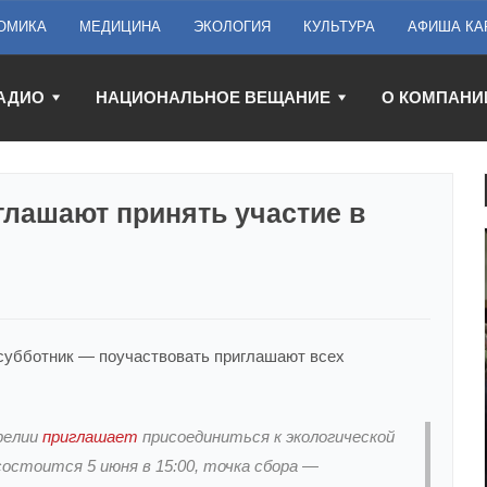
ОМИКА
МЕДИЦИНА
ЭКОЛОГИЯ
КУЛЬТУРА
АФИША КА
АДИО
НАЦИОНАЛЬНОЕ ВЕЩАНИЕ
О КОМПАНИ
глашают принять участие в
 субботник — поучаствовать приглашают всех
релии
приглашает
присоединиться к экологической
состоится 5 июня в 15:00, точка сбора —