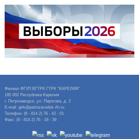
Филиал ФГУП ВГТРК ГТРК "КАРЕЛИЯ"
185 002 Республика Карелия
г. Петрозаводск, ул. Пирогова, д. 2
E-mail: gtrk@petrozavodsk.rfn.ru
Телефон: (8 - 814 2) 76 - 42 - 01
Факс: (8 - 814 2) 76 - 18 - 39