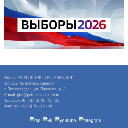
Филиал ФГУП ВГТРК ГТРК "КАРЕЛИЯ"
185 002 Республика Карелия
г. Петрозаводск, ул. Пирогова, д. 2
E-mail: gtrk@petrozavodsk.rfn.ru
Телефон: (8 - 814 2) 76 - 42 - 01
Факс: (8 - 814 2) 76 - 18 - 39