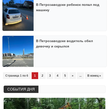
В Петрозаводске ребенок попал под
машину
В Петрозаводске водитель сбил
девочку и скрылся
Страница 1 по 6
1
2
3
4
5
»
...
В конец »
СОБЫТИЯ ДНЯ