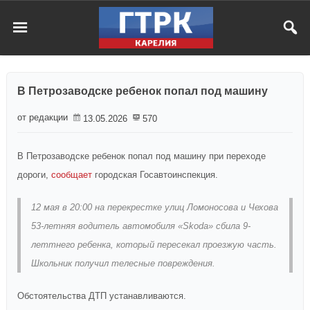
В Петрозаводске ребенок попал под машину
от редакции
13.05.2026
570
В Петрозаводске ребенок попал под машину при переходе
дороги,
сообщает
городская Госавтоинспекция.
12 мая в 20:00 на перекрестке улиц Ломоносова и Чехова
53-летняя водитель автомобиля «Skoda» сбила 9-
леттнего ребенка, который пересекал проезжую часть.
Школьник получил телесные повреждения.
Обстоятельства ДТП устанавливаются.