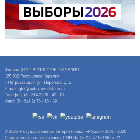
Филиал ФГУП ВГТРК ГТРК "КАРЕЛИЯ"
185 002 Республика Карелия
г. Петрозаводск, ул. Пирогова, д. 2
E-mail: gtrk@petrozavodsk.rfn.ru
Телефон: (8 - 814 2) 76 - 42 - 01
Факс: (8 - 814 2) 76 - 18 - 39
© 2026 «Государственный интернет-канал «Россия» 2001 - 2026.
Свидетельство о регистрации СМИ Эл № ФС 77-59166 от 22