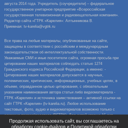
августа 2014 года. Учредитель (соучредители) – федеральное
государственное унитарное предприятие «Всероссийская
государственная телевизионная и радиовещательная компания».
Редактор сайта «ГТРК «Карелия»: Алтынникова В.
Приемная: tv-karelia@vgtrk.ru
Все права на любые материалы, опубликованные на сайте,
защищены в соответствии с российским и международным
законодательством об интеллектуальной собственности.
Уважаемые СМИ и иные посетители сайта, огромная просьба при
цитировании наших материалов соблюдать статью 1274
Гражданского кодекса Российской Федерации, а именно: -
Цитирование наших материалов допускается в научных,
полемических, критических, информационных, учебных целях, в
объеме, оправданном целью цитирования, с обязательным
указанием наименования автора статьи либо видеоматериала -
ГТРК «Карелия» и источника заимствования – активной ссылки на
сайт ГТРК «Карелия» (tv-karelia.ru). Любое использование
текстовых, фото, аудио и видеоматериалов возможно только с
согласия правообладателя (ВГТРК). Для детей старше 16 лет.
Продолжая использовать сайт, вы соглашаетесь на
обработку cookie-файлов и Политикой обработки