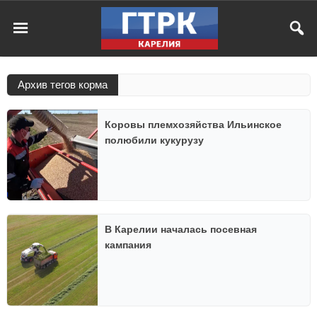
Архив тегов корма
Коровы племхозяйства Ильинское
полюбили кукурузу
В Карелии началась посевная
кампания