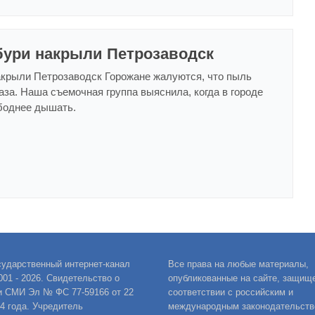
ури накрыли Петрозаводск
крыли Петрозаводск Горожане жалуются, что пыль
лаза. Наша съемочная группа выяснила, когда в городе
боднее дышать.
сударственный интернет-канал
Все права на любые материалы,
001 - 2026. Свидетельство о
опубликованные на сайте, защищ
и СМИ Эл № ФС 77-59166 от 22
соответствии с российским и
14 года. Учредитель
международным законодательств