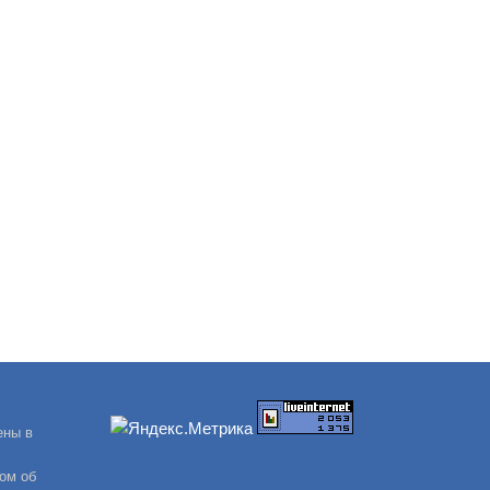
ены в
ом об