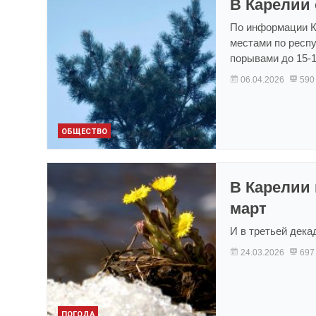
В Карелии 
По информации Ка
местами по респу
порывами до 15-1
06.04.2026
590
ОБЩЕСТВО
В Карелии
март
И в третьей дека
24.03.2026
697
ПОГОДА