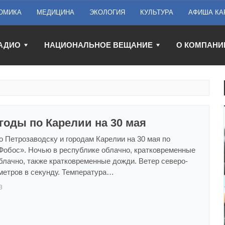
ОМИКА
МЕДИЦИНА
ЭКОЛОГИЯ
КУЛЬТУРА
АФИША КА
АДИО
НАЦИОНАЛЬНОЕ ВЕЩАНИЕ
О КОМПАНИ
годы по Карелии на 30 мая
о Петрозаводску и городам Карелии на 30 мая по
Фобос». Ночью в республике облачно, кратковременные
блачно, также кратковременные дожди. Ветер северо-
метров в секунду. Температура…
3