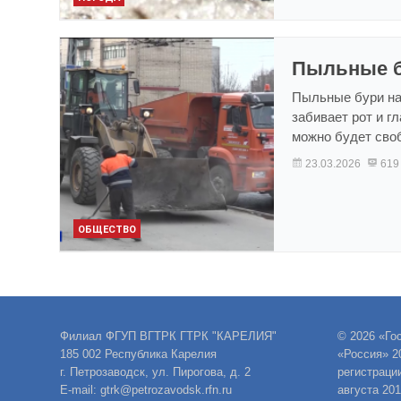
Пыльные б
Пыльные бури на
забивает рот и г
можно будет сво
23.03.2026
619
ОБЩЕСТВО
Филиал ФГУП ВГТРК ГТРК "КАРЕЛИЯ"
© 2026 «Го
185 002 Республика Карелия
«Россия» 2
г. Петрозаводск, ул. Пирогова, д. 2
регистраци
E-mail: gtrk@petrozavodsk.rfn.ru
августа 20