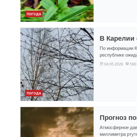
ПОГОДА
В Карелии 
По информации К
республике ожида
04.05.2026
590
ПОГОДА
Прогноз по
Атмосферное дав
миллиметра ртут