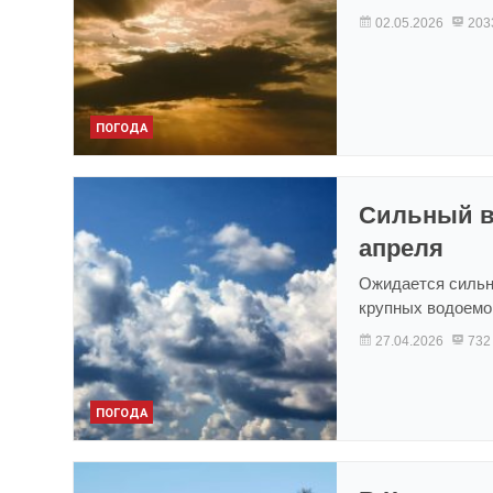
02.05.2026
203
ПОГОДА
Сильный ве
апреля
Ожидается сильны
крупных водоемов
27.04.2026
732
ПОГОДА