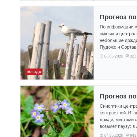
Прогноз по
По информации «Ф
южных и централ
небольшие дожди
Пудоже и Сортав
06.05.2026
323
ПОГОДА
Прогноз по
Синоптики центр
контрастной. В 
дожди, местами с
возьмёт паузу: в
04.05.2026
843