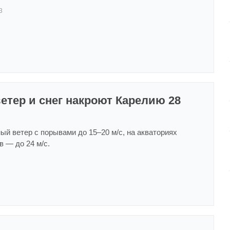
3
тер и снег накроют Карелию 28
й ветер с порывами до 15–20 м/с, на акваториях
 — до 24 м/с.