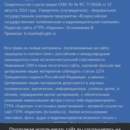
Свидетельство о регистрации СМИ Эл № ФС 77-59166 от 22
августа 2014 года. Учредитель (соучредители) – федеральное
государственное унитарное предприятие «Всероссийская
государственная телевизионная и радиовещательная компания».
Редактор сайта «ГТРК «Карелия»: Алтынникова В.
Приемная: tv-karelia@vgtrk.ru
Все права на любые материалы, опубликованные на сайте,
защищены в соответствии с российским и международным
законодательством об интеллектуальной собственности.
Уважаемые СМИ и иные посетители сайта, огромная просьба при
цитировании наших материалов соблюдать статью 1274
Гражданского кодекса Российской Федерации, а именно: -
Цитирование наших материалов допускается в научных,
полемических, критических, информационных, учебных целях, в
объеме, оправданном целью цитирования, с обязательным
указанием наименования автора статьи либо видеоматериала -
ГТРК «Карелия» и источника заимствования – активной ссылки на
сайт ГТРК «Карелия» (tv-karelia.ru). Любое использование
текстовых, фото, аудио и видеоматериалов возможно только с
согласия правообладателя (ВГТРК). Для детей старше 16 лет.
Продолжая использовать сайт, вы соглашаетесь на