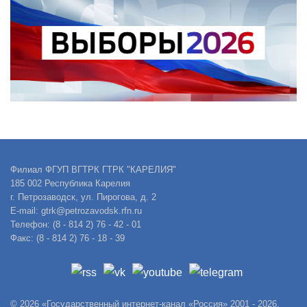
Филиал ФГУП ВГТРК ГТРК "КАРЕЛИЯ"
185 002 Республика Карелия
г. Петрозаводск, ул. Пирогова, д. 2
E-mail: gtrk@petrozavodsk.rfn.ru
Телефон: (8 - 814 2) 76 - 42 - 01
Факс: (8 - 814 2) 76 - 18 - 39
© 2026 «Государственный интернет-канал «Россия» 2001 - 2026.