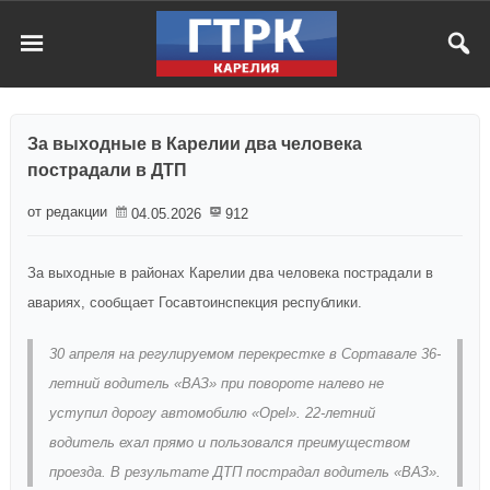
За выходные в Карелии два человека
пострадали в ДТП
от редакции
04.05.2026
912
За выходные в районах Карелии два человека пострадали в
авариях, сообщает Госавтоинспекция республики.
30 апреля на регулируемом перекрестке в Сортавале 36-
летний водитель «ВАЗ» при повороте налево не
уступил дорогу автомобилю «Opel». 22-летний
водитель ехал прямо и пользовался преимуществом
проезда. В результате ДТП пострадал водитель «ВАЗ».