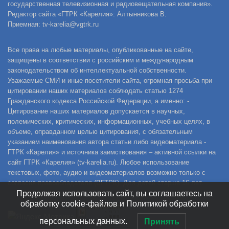
государственная телевизионная и радиовещательная компания».
Редактор сайта «ГТРК «Карелия»: Алтынникова В.
Приемная: tv-karelia@vgtrk.ru
Все права на любые материалы, опубликованные на сайте,
защищены в соответствии с российским и международным
законодательством об интеллектуальной собственности.
Уважаемые СМИ и иные посетители сайта, огромная просьба при
цитировании наших материалов соблюдать статью 1274
Гражданского кодекса Российской Федерации, а именно: -
Цитирование наших материалов допускается в научных,
полемических, критических, информационных, учебных целях, в
объеме, оправданном целью цитирования, с обязательным
указанием наименования автора статьи либо видеоматериала -
ГТРК «Карелия» и источника заимствования – активной ссылки на
сайт ГТРК «Карелия» (tv-karelia.ru). Любое использование
текстовых, фото, аудио и видеоматериалов возможно только с
согласия правообладателя (ВГТРК). Для детей старше 16 лет.
Продолжая использовать сайт, вы соглашаетесь на
обработку cookie-файлов и Политикой обработки
персональных данных.
Принять