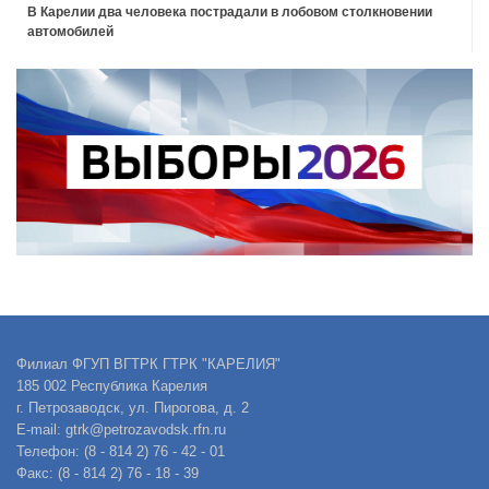
В Карелии два человека пострадали в лобовом столкновении
автомобилей
Филиал ФГУП ВГТРК ГТРК "КАРЕЛИЯ"
185 002 Республика Карелия
г. Петрозаводск, ул. Пирогова, д. 2
E-mail: gtrk@petrozavodsk.rfn.ru
Телефон: (8 - 814 2) 76 - 42 - 01
Факс: (8 - 814 2) 76 - 18 - 39