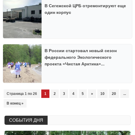
В Сегежской ЦРБ отремонтируют еще
один корпус
В России стартовал новый сезон
федерального Экологического
проекта «Чистая Арктика»...
Страница 1 по 26
1
2
3
4
5
»
10
20
...
В конец »
СОБЫТИЯ ДНЯ