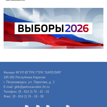
Филиал ФГУП ВГТРК ГТРК "КАРЕЛИЯ"
185 002 Республика Карелия
г. Петрозаводск, ул. Пирогова, д. 2
E-mail: gtrk@petrozavodsk.rfn.ru
Телефон: (8 - 814 2) 76 - 42 - 01
Факс: (8 - 814 2) 76 - 18 - 39