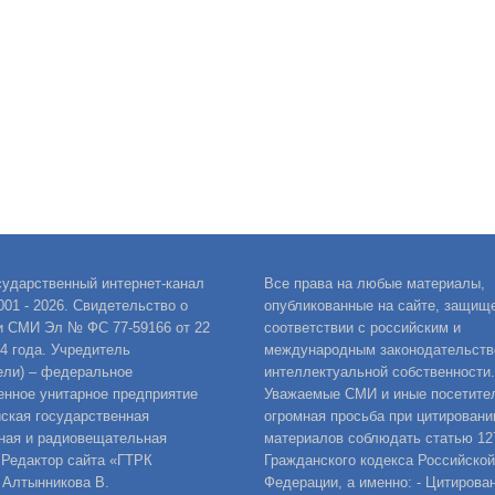
сударственный интернет-канал
Все права на любые материалы,
001 - 2026. Свидетельство о
опубликованные на сайте, защищ
и СМИ Эл № ФС 77-59166 от 22
соответствии с российским и
14 года. Учредитель
международным законодательств
ели) – федеральное
интеллектуальной собственности.
енное унитарное предприятие
Уважаемые СМИ и иные посетител
ская государственная
огромная просьба при цитировани
ная и радиовещательная
материалов соблюдать статью 12
 Редактор сайта «ГТРК
Гражданского кодекса Российской
 Алтынникова В.
Федерации, а именно: - Цитирова