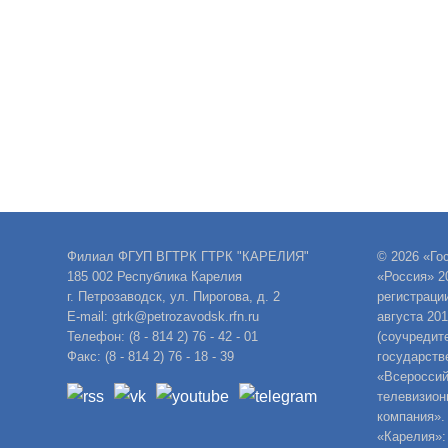
Филиал ФГУП ВГТРК ГТРК "КАРЕЛИЯ"
© 2026 «Го
185 002 Республика Карелия
«Россия» 2
г. Петрозаводск, ул. Пирогова, д. 2
регистраци
E-mail: gtrk@petrozavodsk.rfn.ru
августа 20
Телефон: (8 - 814 2) 76 - 42 - 01
(соучредит
Факс: (8 - 814 2) 76 - 18 - 39
государств
«Всероссий
телевизион
компания».
«Карелия»: