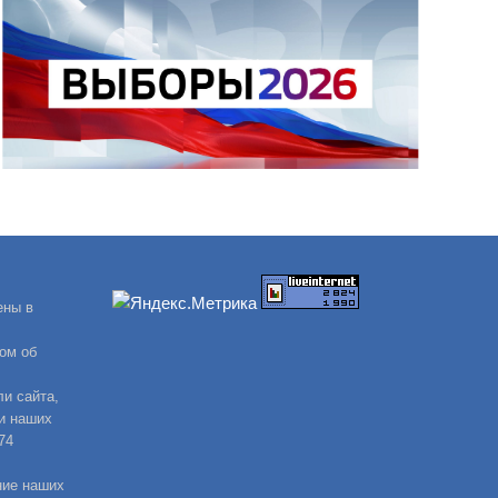
ены в
ом об
и сайта,
и наших
74
ние наших