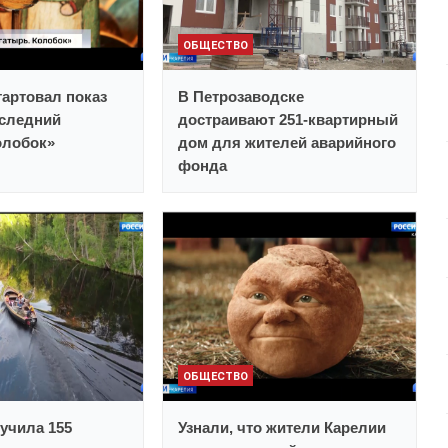
ОБЩЕСТВО
тартовал показ
В Петрозаводске
следний
достраивают 251-квартирный
олобок»
дом для жителей аварийного
фонда
ОБЩЕСТВО
учила 155
Узнали, что жители Карелии