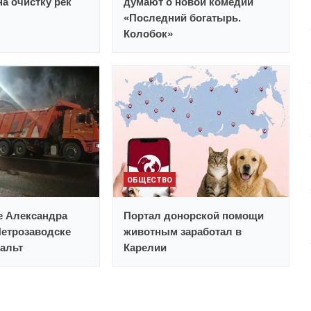
а очистку рек
думают о новой комедии
«Последний богатырь.
Колобок»
ОБЩЕСТВО
е Александра
Портал донорской помощи
Петрозаводске
животным заработал в
альт
Карелии