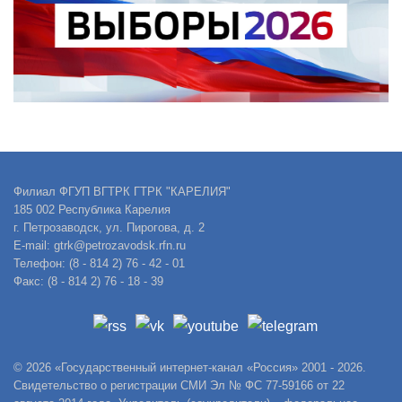
Филиал ФГУП ВГТРК ГТРК "КАРЕЛИЯ"
185 002 Республика Карелия
г. Петрозаводск, ул. Пирогова, д. 2
E-mail: gtrk@petrozavodsk.rfn.ru
Телефон: (8 - 814 2) 76 - 42 - 01
Факс: (8 - 814 2) 76 - 18 - 39
© 2026 «Государственный интернет-канал «Россия» 2001 - 2026.
Свидетельство о регистрации СМИ Эл № ФС 77-59166 от 22