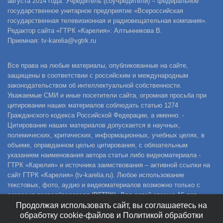
августа 2014 года. Учредитель (соучредители) – федеральное
государственное унитарное предприятие «Всероссийская
государственная телевизионная и радиовещательная компания».
Редактор сайта «ГТРК «Карелия»: Алтынникова В.
Приемная: tv-karelia@vgtrk.ru
Все права на любые материалы, опубликованные на сайте,
защищены в соответствии с российским и международным
законодательством об интеллектуальной собственности.
Уважаемые СМИ и иные посетители сайта, огромная просьба при
цитировании наших материалов соблюдать статью 1274
Гражданского кодекса Российской Федерации, а именно: -
Цитирование наших материалов допускается в научных,
полемических, критических, информационных, учебных целях, в
объеме, оправданном целью цитирования, с обязательным
указанием наименования автора статьи либо видеоматериала -
ГТРК «Карелия» и источника заимствования – активной ссылки на
сайт ГТРК «Карелия» (tv-karelia.ru). Любое использование
текстовых, фото, аудио и видеоматериалов возможно только с
согласия правообладателя (ВГТРК). Для детей старше 16 лет.
Продолжая использовать сайт, вы соглашаетесь на
обработку cookie-файлов и Политикой обработки